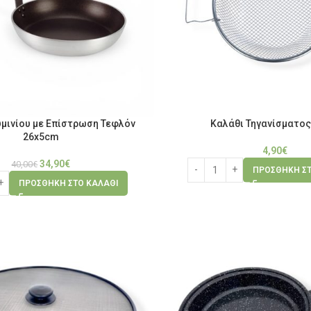
υμινίου με Επίστρωση Τεφλόν
Καλάθι Τηγανίσματο
26x5cm
4,90
€
34,90
€
40,00
€
ΠΡΟΣΘΉΚΗ ΣΤ
ΠΡΟΣΘΉΚΗ ΣΤΟ ΚΑΛΆΘΙ