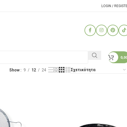
LOGIN / REGIST
0,0
Show
9
12
24