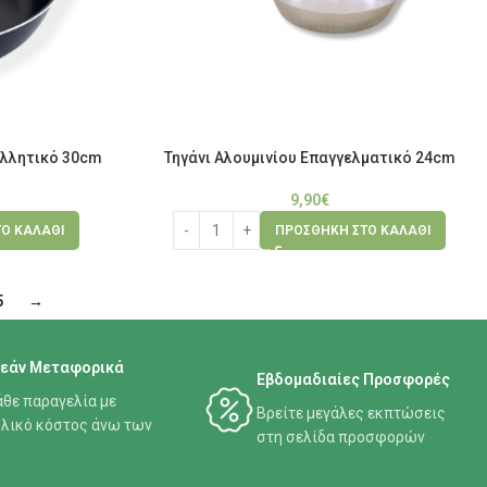
ολλητικό 30cm
Τηγάνι Αλουμινίου Επαγγελματικό 24cm
9,90
€
Ο ΚΑΛΆΘΙ
ΠΡΟΣΘΉΚΗ ΣΤΟ ΚΑΛΆΘΙ
5
→
εάν Μεταφορικά
Εβδομαδιαίες Προσφορές
άθε παραγελία με
Βρείτε μεγάλες εκπτώσεις
λικό κόστος άνω των
στη σελίδα προσφορών