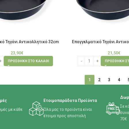
κό Τηγάνι Αντικολλητικό 32cm
Επαγγελματικό Τηγάνι Αντικ
23,90
€
21,50
€
ΠΡΟΣΘΉΚΗ ΣΤΟ ΚΑΛΆΘΙ
ΠΡΟΣΘΉΚΗ ΣΤ
1
2
3
4
Δωρ
μές
Ετοιμοπαράδοτα Προϊόντα
Σε κ
μές με κάθε
Όλα μας το προϊόντα είναι
συνο
έτοιμα προς αποστολή
70€