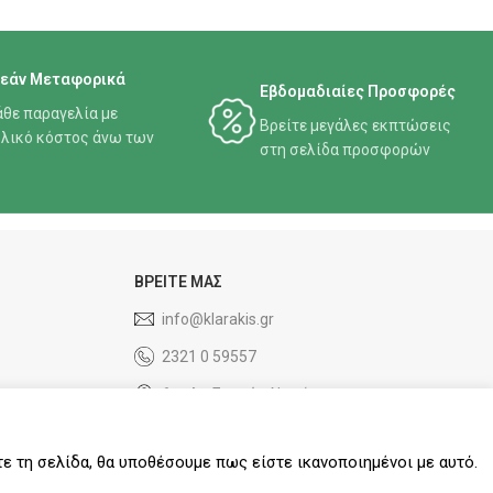
εάν Μεταφορικά
Εβδομαδιαίες Προσφορές
άθε παραγελία με
Βρείτε μεγάλες εκπτώσεις
λικό κόστος άνω των
στη σελίδα προσφορών
ΒΡΕΙΤΕ ΜΑΣ
info@klarakis.gr
2321 0 59557
6ο χλμ Σερρών Νιγρίτας
τε τη σελίδα, θα υποθέσουμε πως είστε ικανοποιημένοι με αυτό.