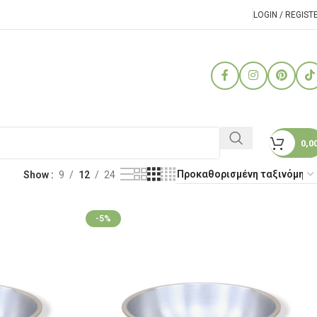
LOGIN / REGIST
0,0
Show
9
12
24
-5%