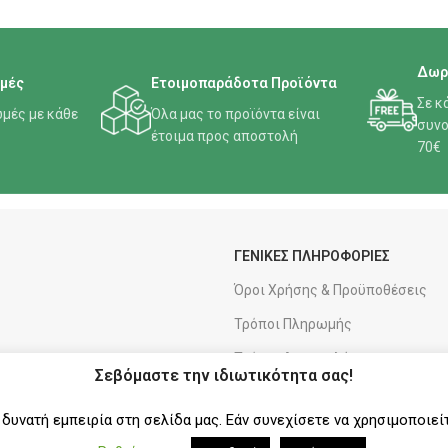
Δωρ
μές
Ετοιμοπαράδοτα Προϊόντα
Σε κ
μές με κάθε
Όλα μας το προϊόντα είναι
συνο
έτοιμα προς αποστολή
70€
ΓΕΝΙΚΕΣ ΠΛΗΡΟΦΟΡΙΕΣ
Όροι Χρήσης & Προϋποθέσεις
Τρόποι Πληρωμής
Τρόποι Αποστολής
Σεβόμαστε την ιδιωτικότητα σας!
Πολιτική Επιστροφών
υνατή εμπειρία στη σελίδα μας. Εάν συνεχίσετε να χρησιμοποιεί
Πολιτική Απορρήτου & Cookies