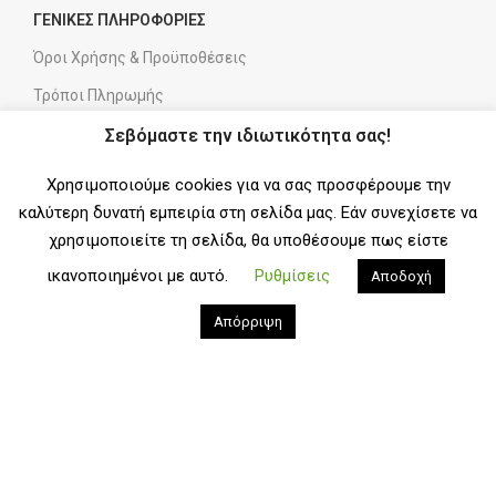
ΓΕΝΙΚΕΣ ΠΛΗΡΟΦΟΡΙΕΣ
Όροι Χρήσης & Προϋποθέσεις
Τρόποι Πληρωμής
Τρόποι Αποστολής
Σεβόμαστε την ιδιωτικότητα σας!
Πολιτική Επιστροφών
Χρησιμοποιούμε cookies για να σας προσφέρουμε την
Πολιτική Απορρήτου & Cookies
καλύτερη δυνατή εμπειρία στη σελίδα μας. Εάν συνεχίσετε να
χρησιμοποιείτε τη σελίδα, θα υποθέσουμε πως είστε
ΒΡΕΙΤΕ ΜΑΣ
ικανοποιημένοι με αυτό.
Ρυθμίσεις
Αποδοχή
info@klarakis.gr
Απόρριψη
2321 0 59557
6ο χλμ Σερρών Νιγρίτας
ΠΛΗΡΩΜΕΣ
ΑΠΟΣΤΟΛΕΣ