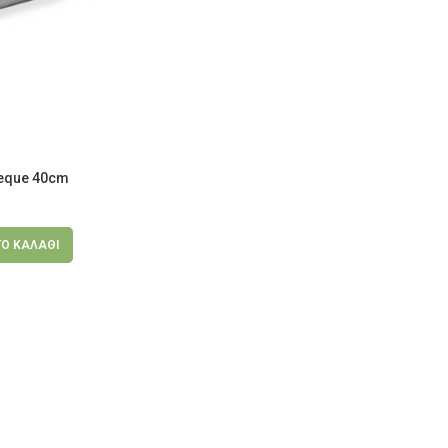
eque 40cm
Ο ΚΑΛΆΘΙ