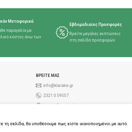
εάν Μεταφορικά
Εβδομαδιαίες Προσφορές
άθε παραγελία με
Βρείτε μεγάλες εκπτώσεις
λικό κόστος άνω των
στη σελίδα προσφορών
ΒΡΕΙΤΕ ΜΑΣ
info@klarakis.gr
2321 0 59557
6ο χλμ Σερρών Νιγρίτας
τε τη σελίδα, θα υποθέσουμε πως είστε ικανοποιημένοι με αυτό.