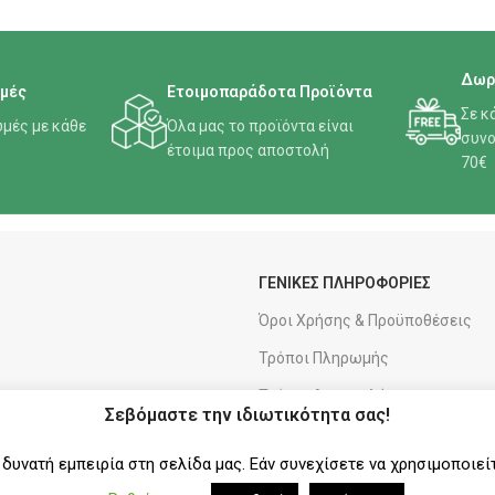
Δωρ
μές
Ετοιμοπαράδοτα Προϊόντα
Σε κ
μές με κάθε
Όλα μας το προϊόντα είναι
συνο
έτοιμα προς αποστολή
70€
ΓΕΝΙΚΕΣ ΠΛΗΡΟΦΟΡΙΕΣ
Όροι Χρήσης & Προϋποθέσεις
Τρόποι Πληρωμής
Τρόποι Αποστολής
Σεβόμαστε την ιδιωτικότητα σας!
Πολιτική Επιστροφών
υνατή εμπειρία στη σελίδα μας. Εάν συνεχίσετε να χρησιμοποιεί
Πολιτική Απορρήτου & Cookies