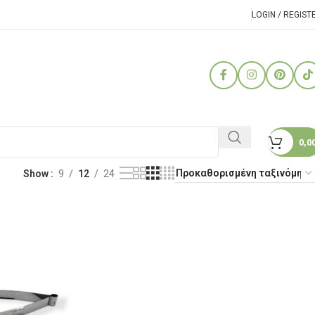
LOGIN / REGIST
0,0
Show
9
12
24