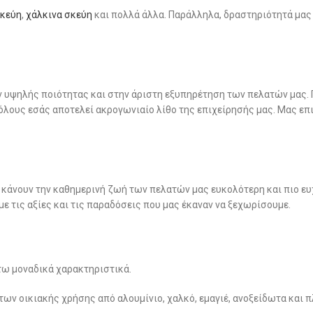
σκεύη
,
χάλκινα σκεύη
και πολλά άλλα. Παράλληλα, δραστηριότητά μας
 υψηλής ποιότητας και στην άριστη εξυπηρέτηση των πελατών μας. Π
 όλους εσάς αποτελεί ακρογωνιαίο λίθο της επιχείρησής μας. Μας επ
 κάνουν την καθημερινή ζωή των πελατών μας ευκολότερη και πιο ευ
 τις αξίες και τις παραδόσεις που μας έκαναν να ξεχωρίσουμε.
άτω μοναδικά χαρακτηριστικά.
των οικιακής χρήσης από αλουμίνιο, χαλκό, εμαγιέ, ανοξείδωτα και 