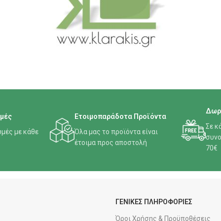
Δωρ
μές
Ετοιμοπαράδοτα Προϊόντα
Σε κ
μές με κάθε
Όλα μας το προϊόντα είναι
συνο
έτοιμα προς αποστολή
70€
ΓΕΝΙΚΕΣ ΠΛΗΡΟΦΟΡΙΕΣ
Όροι Χρήσης & Προϋποθέσεις