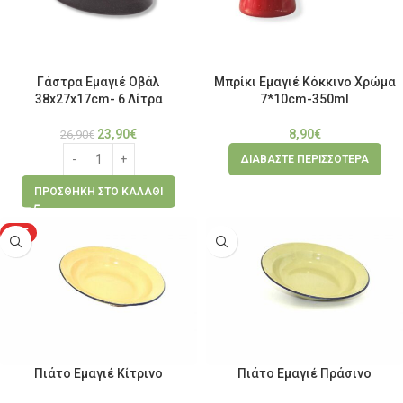
Γάστρα Eμαγιέ Οβάλ
Μπρίκι Εμαγιέ Κόκκινο Χρώμα
38x27x17cm- 6 Λίτρα
7*10cm-350ml
23,90
€
8,90
€
26,90
€
ΔΙΑΒΆΣΤΕ ΠΕΡΙΣΣΌΤΕΡΑ
ΠΡΟΣΘΉΚΗ ΣΤΟ ΚΑΛΆΘΙ
HOT
Πιάτο Εμαγιέ Κίτρινο
Πιάτο Εμαγιέ Πράσινο