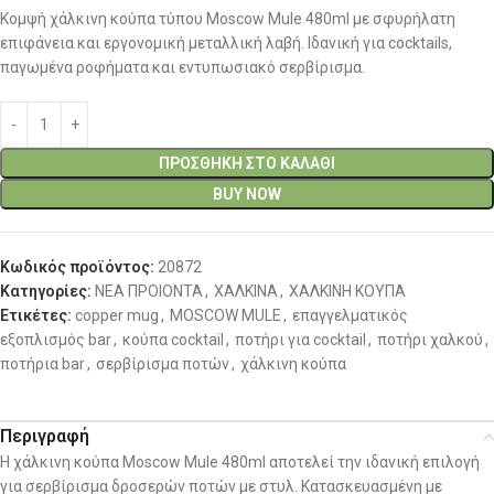
Κομψή χάλκινη κούπα τύπου Moscow Mule 480ml με σφυρήλατη
επιφάνεια και εργονομική μεταλλική λαβή. Ιδανική για cocktails,
παγωμένα ροφήματα και εντυπωσιακό σερβίρισμα.
ΠΡΟΣΘΉΚΗ ΣΤΟ ΚΑΛΆΘΙ
BUY NOW
Κωδικός προϊόντος:
20872
Κατηγορίες:
ΝΕΑ ΠΡΟΙΟΝΤΑ
,
ΧΑΛΚΙΝΑ
,
ΧΑΛΚΙΝΗ ΚΟΥΠΑ
Ετικέτες:
copper mug
,
MOSCOW MULE
,
επαγγελματικός
εξοπλισμός bar
,
κούπα cocktail
,
ποτήρι για cocktail
,
ποτήρι χαλκού
,
ποτήρια bar
,
σερβίρισμα ποτών
,
χάλκινη κούπα
Περιγραφή
Η χάλκινη κούπα Moscow Mule 480ml αποτελεί την ιδανική επιλογή
για σερβίρισμα δροσερών ποτών με στυλ. Κατασκευασμένη με