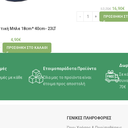
16,90
€
17,70
€
ΠΡΟΣΘΉΚΗ ΣΤ
τική Μπλε 18cm* 40cm- 23LT
4,90
€
ΠΡΟΣΘΉΚΗ ΣΤΟ ΚΑΛΆΘΙ
Δωρ
μές
Ετοιμοπαράδοτα Προϊόντα
Σε κ
μές με κάθε
Όλα μας το προϊόντα είναι
συνο
έτοιμα προς αποστολή
70€
ΓΕΝΙΚΕΣ ΠΛΗΡΟΦΟΡΙΕΣ
Όροι Χρήσης & Προϋποθέσεις