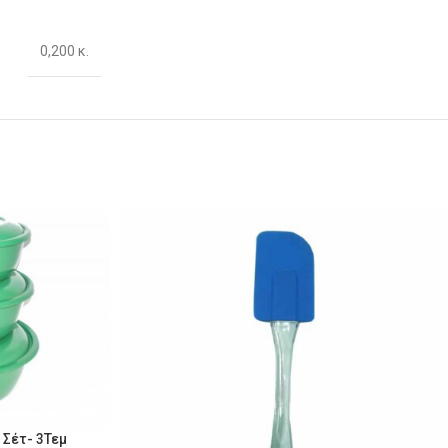
0,200 κ.
 Σέτ- 3Τεμ