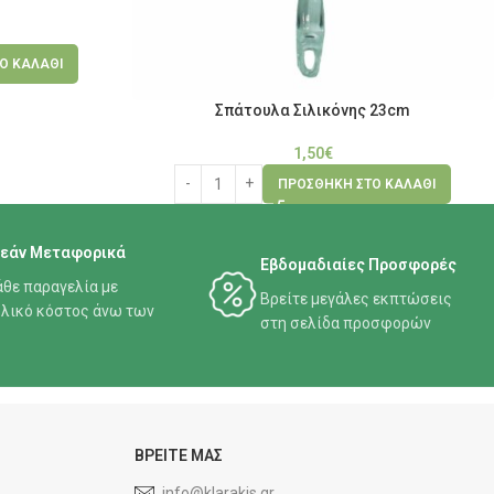
Ο ΚΑΛΆΘΙ
Σπάτουλα Σιλικόνης 23cm
1,50
€
ΠΡΟΣΘΉΚΗ ΣΤΟ ΚΑΛΆΘΙ
εάν Μεταφορικά
Εβδομαδιαίες Προσφορές
άθε παραγελία με
Βρείτε μεγάλες εκπτώσεις
λικό κόστος άνω των
στη σελίδα προσφορών
ΒΡΕΙΤΕ ΜΑΣ
info@klarakis.gr