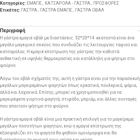
Κατηγορίες:
ΕΜΑΓΙΕ
,
ΚΑΤΣΑΡΟΛΑ - ΓΑΣΤΡΑ
,
ΠΡΟΣΦΟΡΕΣ
Ετικέτες:
ΓΑΣΤΡΑ
,
ΓΑΣΤΡΑ ΕΜΑΓΙΕ
,
ΓΑΣΤΡΑ ΟΒΑΛ
Περιγραφή
Η γάστρα εμαγιέ οβάλ με διαστάσεις 32*20*14 εκατοστά είναι ένα
μεγάλο μαγειρικό σκεύος που συνδυάζει τις λειτουργίες ταψιού και
κατσαρόλας. Η εμαγιέ επίστρωση της γάστρας την καθιστά
ανθεκτική σε υψηλές θερμοκρασίες και κατάλληλη για ψήσιμο στο
φούρνο.
Λόγω του οβάλ σχήματός της, αυτή η γάστρα είναι για την παρασκευή
μεγάλων μαγειρεμένων φαγητών όπως κρεατικά, πουλερικά, ψάρια,
αλλά και λαχανικά. Επίσης, μπορεί να χρησιμοποιηθεί για να
μαγειρέψετε γιορτινά φαγητά, στιφάδο, μπριάμ, και άλλες συνταγές
που απαιτούν ψήσιμο στο φούρνο.
Η γάστρα εμαγιέ οβάλ είναι μια πρακτική επιλογή για το μαγείρεμα
μεγάλων ποσοτήτων φαγητών, ενώ η εμαγιέ επίστρωση της
εξασφαλίζει ότι τα φαγητά θα ψηθούν ομοιόμορφα και θα
διατηρήσουν τη φυσική τους γεύση και γεύση.