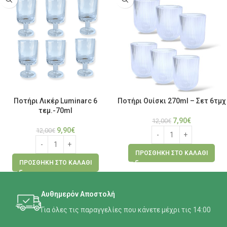
Ποτήρι Λικέρ Luminarc 6
Ποτήρι Ουίσκι 270ml – Σετ 6τμχ
τεμ.-70ml
7,90
€
12,00
€
9,90
€
12,00
€
ΠΡΟΣΘΉΚΗ ΣΤΟ ΚΑΛΆΘΙ
ΠΡΟΣΘΉΚΗ ΣΤΟ ΚΑΛΆΘΙ
Αυθημερόν Αποστολή
Για όλες τις παραγγελίες που κάνετε μέχρι τις 14:00