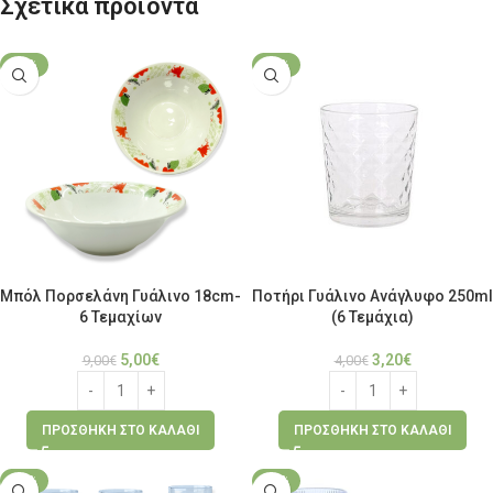
Σχετικά προϊόντα
-44%
-20%
Μπόλ Πορσελάνη Γυάλινο 18cm-
Ποτήρι Γυάλινο Ανάγλυφο 250ml
6 Τεμαχίων
(6 Τεμάχια)
5,00
€
3,20
€
9,00
€
4,00
€
ΠΡΟΣΘΉΚΗ ΣΤΟ ΚΑΛΆΘΙ
ΠΡΟΣΘΉΚΗ ΣΤΟ ΚΑΛΆΘΙ
-18%
-34%