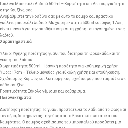
Γυάλινο Μπουκάλι Λαδιού 500ml – Κομψότητα και Λειτουργικότητα
στην Κουζίνα σας
Αναβαθμίστε την κουζίνα σας με αυτό το κομψό και πρακτικό
γυάλινο μπουκάλι λαδιού. Με χωρητικότητα 500ml και ύψος 17cm,
είναι ιδανικό για την αποθήκευση και τη χρήση του αγαπημένου σας
λαδιού.
Χαρακτηριστικά
:
Υλικό: Υψηλής ποιότητας γυαλί που διατηρεί τη φρεσκάδα και τη
γεύση του λαδιού.
Χωρητικότητα: 500ml – Ιδανική ποσότητα για καθημερινή χρήση.
Ύψος: 17cm – Τέλειο μέγεθος για εύκολη χρήση και αποθήκευση.
Σχεδιασμός: Κομψός και λειτουργικός σχεδιασμός που ταιριάζει σε
κάθε κουζίνα.
Πρακτικότητα: Εύκολο γέμισμα και καθάρισμα.
Πλεονεκτήματα
:
Διατήρηση ποιότητας: Το γυαλί προστατεύει το λάδι από το φως και
τον αέρα, διατηρώντας τη γεύση και τα θρεπτικά συστατικά του.
Κομψότητα: Ο κομψός σχεδιασμός του μπουκαλιού προσθέτει μια