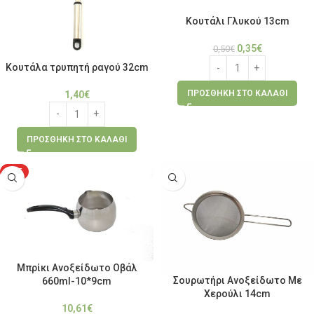
Κουτάλι Γλυκού 13cm
0,35
€
0,50
€
Κουτάλα τρυπητή ραγού 32cm
ΠΡΟΣΘΉΚΗ ΣΤΟ ΚΑΛΆΘΙ
1,40
€
ΠΡΟΣΘΉΚΗ ΣΤΟ ΚΑΛΆΘΙ
HOT
Μπρίκι Ανοξείδωτο Οβάλ
Σουρωτήρι Ανοξείδωτο Με
660ml-10*9cm
Χερούλι 14cm
10,61
€