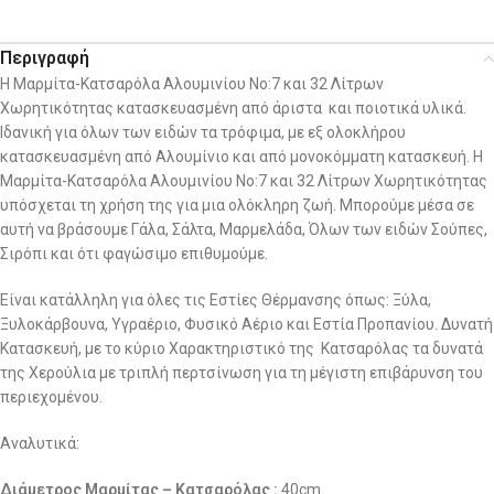
Περιγραφή
Η Μαρμίτα-Κατσαρόλα Αλουμινίου No:7 και 32 Λίτρων
Χωρητικότητας κατασκευασμένη από άριστα και ποιοτικά υλικά.
Ιδανική για όλων των ειδών τα τρόφιμα, με εξ ολοκλήρου
κατασκευασμένη από Αλουμίνιο και από μονοκόμματη κατασκευή. Η
Μαρμίτα-Κατσαρόλα Αλουμινίου No:7 και 32 Λίτρων Χωρητικότητας
υπόσχεται τη χρήση της για μια ολόκληρη ζωή. Μπορούμε μέσα σε
αυτή να βράσουμε Γάλα, Σάλτα, Μαρμελάδα, Όλων των ειδών Σούπες,
Σιρόπι και ότι φαγώσιμο επιθυμούμε.
Είναι κατάλληλη για όλες τις Εστίες Θέρμανσης όπως: Ξύλα,
Ξυλοκάρβουνα, Υγραέριο, Φυσικό Αέριο και Εστία Προπανίου. Δυνατή
Κατασκευή, με το κύριο Χαρακτηριστικό της Κατσαρόλας τα δυνατά
της Χερούλια με τριπλή περτσίνωση για τη μέγιστη επιβάρυνση του
περιεχομένου.
Αναλυτικά:
Διάμετρος Μαρμίτας – Κατσαρόλας
:
40cm