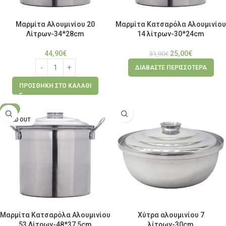
Μαρμίτα Αλουμινίου 20
Μαρμίτα Κατσαρόλα Αλουμινίου
Λίτρων-34*28cm
14 λίτρων-30*24cm
44,90
€
25,00
€
31,90
€
ΔΙΑΒΆΣΤΕ ΠΕΡΙΣΣΌΤΕΡΑ
ΠΡΟΣΘΉΚΗ ΣΤΟ ΚΑΛΆΘΙ
-7%
SOLD OUT
Μαρμίτα Κατσαρόλα Αλουμινίου
Χύτρα αλουμινίου 7
53 Λίτρων-48*37,5cm
λίτρων-30cm