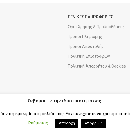
ΓΕΝΙΚΕΣ ΠΛΗΡΟΦΟΡΙΕΣ
Όροι Χρήσης & Προϋποθέσεις
Τρόποι Πληρωμής
Τρόποι Αποστολής
Πολιτική Επιστροφών
Πολιτική Απορρήτου & Cookies
ΑΠΟΣΤΟΛΕΣ
ΣΥΝΕΡΓΑΤΗΣ
Σεβόμαστε την ιδιωτικότητα σας!
υνατή εμπειρία στη σελίδα μας. Εάν συνεχίσετε να χρησιμοποιεί
Ρυθμίσεις
Αποδοχή
Απόρριψη
ΚΛΑΡΑΚΗΣ
|
SITEMAP
|
CREATED BY
SEVEN MILES
.