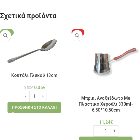
Σχετικά προϊόντα
-30%
HOT
Κουτάλι Γλυκού 13cm
0,35
€
0,50
€
Μπρίκι Ανοξείδωτο Με
Πλαστικό Χερούλι 330ml-
ΠΡΟΣΘΉΚΗ ΣΤΟ ΚΑΛΆΘΙ
6,50*10,50cm
11,24
€