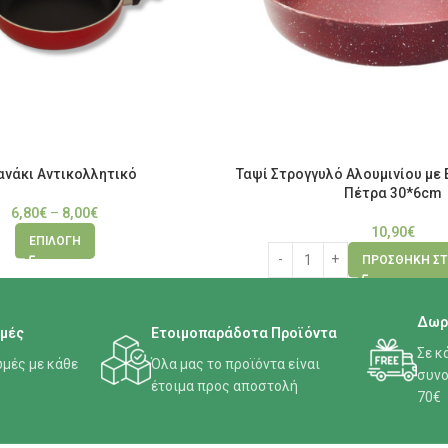
ανάκι Αντικολλητικό
Ταψί Στρογγυλό Αλουμινίου με
Πέτρα 30*6cm
6,80
€
–
8,00
€
10,90
€
ΕΠΙΛΟΓΉ
ΠΡΟΣΘΉΚΗ ΣΤ
Δωρ
μές
Ετοιμοπαράδοτα Προϊόντα
Σε κ
μές με κάθε
Όλα μας το προϊόντα είναι
συνο
έτοιμα προς αποστολή
70€