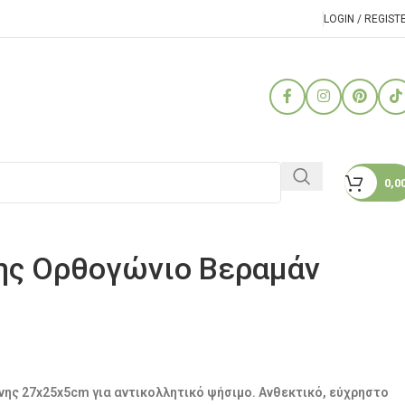
LOGIN / REGIST
0,0
νης Ορθογώνιο Βεραμάν
νης 27x25x5cm για αντικολλητικό ψήσιμο. Ανθεκτικό, εύχρηστο