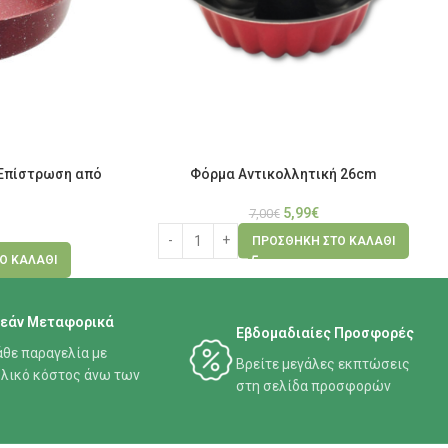
 Επίστρωση από
Φόρμα Αντικολλητική 26cm
5,99
€
7,00
€
ΠΡΟΣΘΉΚΗ ΣΤΟ ΚΑΛΆΘΙ
Ο ΚΑΛΆΘΙ
εάν Μεταφορικά
Εβδομαδιαίες Προσφορές
άθε παραγελία με
Βρείτε μεγάλες εκπτώσεις
λικό κόστος άνω των
στη σελίδα προσφορών