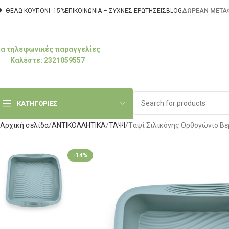
ΘΕΛΩ ΚΟΥΠΟΝΙ -15%
ΕΠΙΚΟΙΝΩΝΊΑ – ΣΥΧΝΈΣ ΕΡΩΤΉΣΕΙΣ
BLOG
ΔΩΡΕΑΝ ΜΕΤΑΦ
ια τηλεφωνικές παραγγελίες
Καλέστε: 2321059557
ΚΑΤΗΓΟΡΙΕΣ
Αρχική σελίδα
ΑΝΤΙΚΟΛΛΗΤΙΚΑ
ΤΑΨΙ
Tαψί Σιλικόνης Ορθογώνιο Β
-14%