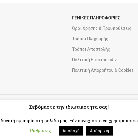
ΓΕΝΙΚΕΣ ΠΛΗΡΟΦΟΡΙΕΣ
Όροι Χρήσης & Προϋποθέσεις
Τρόποι Πληρωμής
Τρόποι Αποστολής
Πολιτική Επιστροφών
Πολιτική Απορρήτου & Cookies
ΑΠΟΣΤΟΛΕΣ
ΣΥΝΕΡΓΑΤΗΣ
Σεβόμαστε την ιδιωτικότητα σας!
υνατή εμπειρία στη σελίδα μας. Εάν συνεχίσετε να χρησιμοποιεί
Ρυθμίσεις
Αποδοχή
Απόρριψη
ΚΛΑΡΑΚΗΣ
|
SITEMAP
|
CREATED BY
SEVEN MILES
.