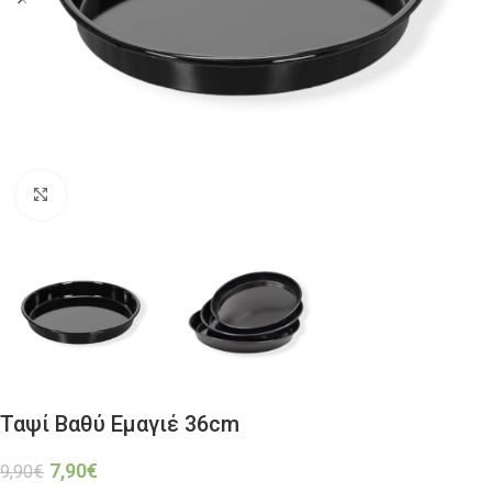
Click to enlarge
Ταψί Βαθύ Εμαγιέ 36cm
7,90
€
9,90
€