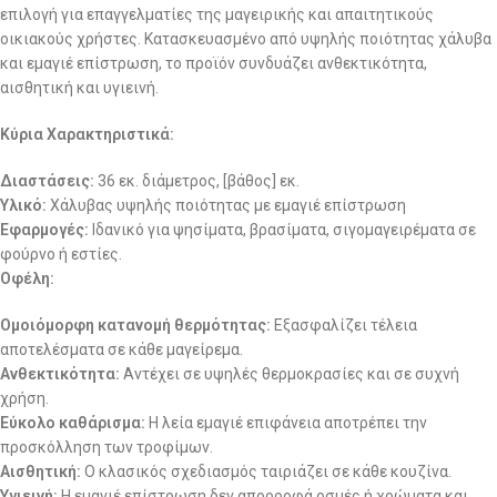
επιλογή για επαγγελματίες της μαγειρικής και απαιτητικούς
οικιακούς χρήστες. Κατασκευασμένο από υψηλής ποιότητας χάλυβα
και εμαγιέ επίστρωση, το προϊόν συνδυάζει ανθεκτικότητα,
αισθητική και υγιεινή.
Κύρια Χαρακτηριστικά:
Διαστάσεις:
36 εκ. διάμετρος, [βάθος] εκ.
Υλικό:
Χάλυβας υψηλής ποιότητας με εμαγιέ επίστρωση
Εφαρμογές:
Ιδανικό για ψησίματα, βρασίματα, σιγομαγειρέματα σε
φούρνο ή εστίες.
Οφέλη:
Ομοιόμορφη κατανομή θερμότητας:
Εξασφαλίζει τέλεια
αποτελέσματα σε κάθε μαγείρεμα.
Ανθεκτικότητα:
Αντέχει σε υψηλές θερμοκρασίες και σε συχνή
χρήση.
Εύκολο καθάρισμα:
Η λεία εμαγιέ επιφάνεια αποτρέπει την
προσκόλληση των τροφίμων.
Αισθητική:
Ο κλασικός σχεδιασμός ταιριάζει σε κάθε κουζίνα.
Υγιεινή:
Η εμαγιέ επίστρωση δεν απορροφά οσμές ή χρώματα και