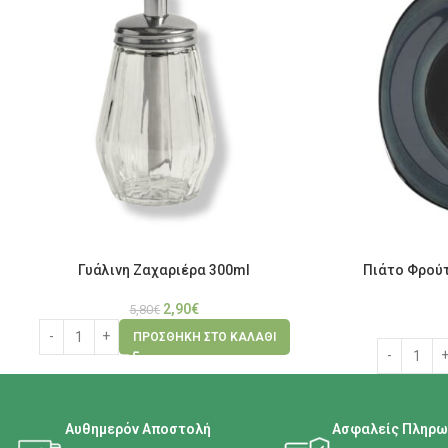
Γυάλινη Ζαχαριέρα 300ml
Πιάτο Φρούτ
2,90
€
5,80
€
ΠΡΟΣΘΉΚΗ ΣΤΟ ΚΑΛΆΘΙ
Αυθημερόν Αποστολή
Ασφαλείς Πληρω