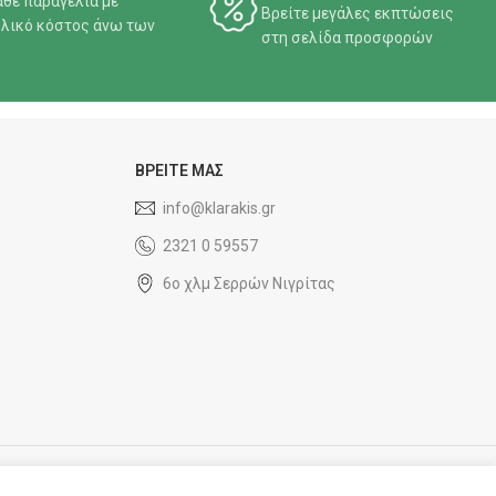
άθε παραγελία με
Βρείτε μεγάλες εκπτώσεις
λικό κόστος άνω των
στη σελίδα προσφορών
ΒΡΕΙΤΕ ΜΑΣ
info@klarakis.gr
2321 0 59557
6ο χλμ Σερρών Νιγρίτας
SOCIAL MEDIA