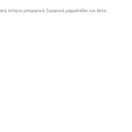
κά, όσπρια, μπαχαρικά, ζυμαρικά, μαρμελάδες και άλλα.