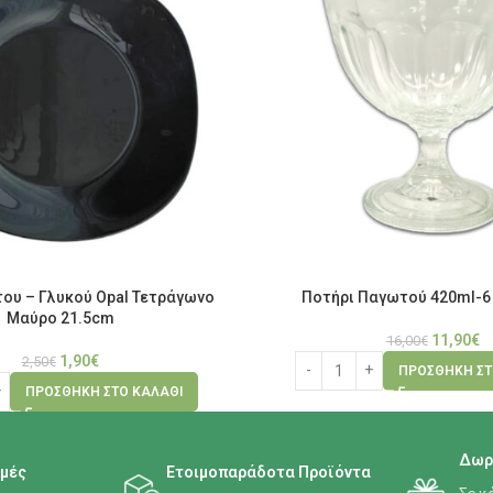
ου – Γλυκού Opal Τετράγωνο
Ποτήρι Παγωτού 420ml-6
Μαύρο 21.5cm
11,90
€
16,00
€
1,90
€
2,50
€
ΠΡΟΣΘΉΚΗ ΣΤ
ΠΡΟΣΘΉΚΗ ΣΤΟ ΚΑΛΆΘΙ
Δωρ
μές
Ετοιμοπαράδοτα Προϊόντα