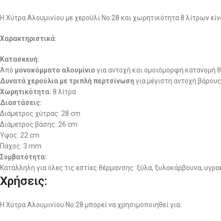
Η Χύτρα Αλουμινίου με χερούλι No:28 και χωρητικότητα 8 λίτρων είν
Χαρακτηριστικά:
Κατασκευή:
Από
μονοκόμματο αλουμίνιο
για αντοχή και ομοιόμορφη κατανομή 
Δυνατά χερούλια με τριπλή περτσίνωση
για μέγιστη αντοχή βάρους
Χωρητικότητα:
8 λίτρα
Διαστάσεις:
Διάμετρος χύτρας: 28 cm
Διάμετρος βάσης: 26 cm
Ύψος: 22 cm
Πάχος: 3 mm
Συμβατότητα:
Κατάλληλη για όλες τις εστίες θέρμανσης: ξύλα, ξυλοκάρβουνα, υγρα
Χρήσεις:
Η Χύτρα Αλουμινίου No:28 μπορεί να χρησιμοποιηθεί για: