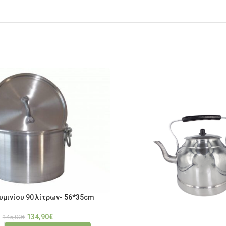
υμινίου 90 λίτρων- 56*35cm
134,90
€
145,00
€