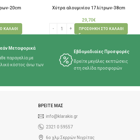
ίτρων-20cm
Χύτρα αλουμινίου 17 λίτρων-38cm
29,70
€
Ο ΚΑΛΆΘΙ
ΠΡΟΣΘΉΚΗ ΣΤΟ ΚΑΛΆΘΙ
εάν Μεταφορικά
Εβδομαδιαίες Προσφορές
άθε παραγελία με
Βρείτε μεγάλες εκπτώσεις
λικό κόστος άνω των
στη σελίδα προσφορών
ΒΡΕΙΤΕ ΜΑΣ
info@klarakis.gr
2321 0 59557
6ο χλμ Σερρών Νιγρίτας