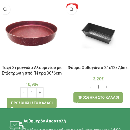
HOT
Ταψί Στρογγυλό Αλουμινίου με
Φόρμα Ορθογώνια 21x12x7,5εκ.
Επίστρωση από Πέτρα 30*6cm
3,20
€
10,90
€
ΠΡΟΣΘΉΚΗ ΣΤΟ ΚΑΛΆΘΙ
ΠΡΟΣΘΉΚΗ ΣΤΟ ΚΑΛΆΘΙ
Αυθημερόν Αποστολή