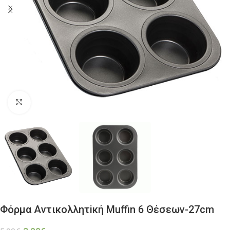
Click to enlarge
Φόρμα Αντικολλητiκή Muffin 6 Θέσεων-27cm