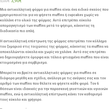
3,90
€
5,00
€
Μια αντικολλητική φόρμα για muffins είναι ένα ειδικό σκεύος που
χρησιμοποιείται για να ψήσετε muffins ή cupcakes χωρίς να
κολλάνε στο υλικό της φόρμας. Αυτό επιτρέπει εύκολο
απομαγνητισμό των muffins μετά το ψήσιμο, κάνοντας τη
διαδικασία πιο απλή.
Η αντικολλητική επίστρωση της φόρμας αποτρέπει τον κόλλημα
του ζυμαριού στις τοιχώσεις της φόρμας, κάνοντας τα muffins να
αποκολλώνται εύκολα και χωρίς να χαλάνε. Αυτό σας επιτρέπει
να δημιουργήσετε όμορφα και τέλεια φτιαγμένα muffins που είναι
ετοιμασμένα για σερβίρισμα.
Μπορείτε να βρείτε αντικολλητικές φόρμες για muffins σε
διάφορα μεγέθη και σχέδια, ανάλογα με τις ανάγκες σας και τον
αριθμό των muffins που θέλετε να ψήσετε κάθε φορά. Τον 6
θέσεων είναι ιδανικές για την παρασκευή γευστικών και υγιεινών
muffins, ενώ η αντικολλητική επίστρωση κάνει τον καθαρισμό
τους εύκολο και γρήγορο.