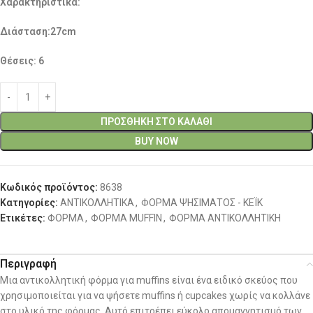
Χαρακτηριστικά:
Διάσταση:27cm
Θέσεις: 6
ΠΡΟΣΘΉΚΗ ΣΤΟ ΚΑΛΆΘΙ
BUY NOW
Κωδικός προϊόντος:
8638
Κατηγορίες:
ΑΝΤΙΚΟΛΛΗΤΙΚΑ
,
ΦΟΡΜΑ ΨΗΣΙΜΑΤΟΣ - ΚΕΪΚ
Ετικέτες:
ΦΟΡΜΑ
,
ΦΟΡΜΑ MUFFIN
,
ΦΟΡΜΑ ΑΝΤΙΚΟΛΛΗΤΙΚΗ
Περιγραφή
Μια αντικολλητική φόρμα για muffins είναι ένα ειδικό σκεύος που
χρησιμοποιείται για να ψήσετε muffins ή cupcakes χωρίς να κολλάνε
στο υλικό της φόρμας. Αυτό επιτρέπει εύκολο απομαγνητισμό των