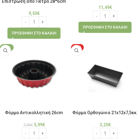
Επίστρωση από Πέτρα 28*6cm
11,49
€
9,50
€
ΠΡΟΣΘΉΚΗ ΣΤΟ ΚΑΛΆΘΙ
ΠΡΟΣΘΉΚΗ ΣΤΟ ΚΑΛΆΘΙ
-14%
HOT
Φόρμα Αντικολλητική 26cm
Φόρμα Ορθογώνια 21x12x7,5εκ.
5,99
€
3,20
€
7,00
€