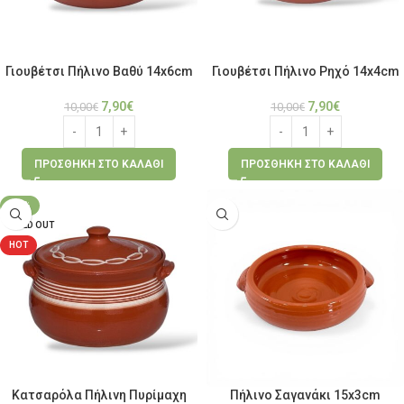
Γιουβέτσι Πήλινο Βαθύ 14x6cm
Γιουβέτσι Πήλινο Ρηχό 14x4cm
7,90
€
7,90
€
10,00
€
10,00
€
ΠΡΟΣΘΉΚΗ ΣΤΟ ΚΑΛΆΘΙ
ΠΡΟΣΘΉΚΗ ΣΤΟ ΚΑΛΆΘΙ
-25%
SOLD OUT
HOT
Κατσαρόλα Πήλινη Πυρίμαχη
Πήλινο Σαγανάκι 15x3cm