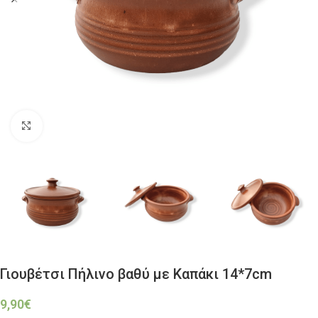
Click to enlarge
Γιουβέτσι Πήλινο βαθύ με Καπάκι 14*7cm
9,90
€