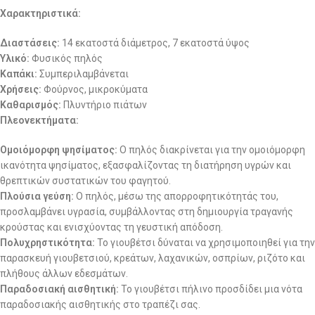
Χαρακτηριστικά:
Διαστάσεις:
14 εκατοστά διάμετρος, 7 εκατοστά ύψος
Υλικό:
Φυσικός πηλός
Καπάκι:
Συμπεριλαμβάνεται
Χρήσεις:
Φούρνος, μικροκύματα
Καθαρισμός:
Πλυντήριο πιάτων
Πλεονεκτήματα:
Ομοιόμορφη ψησίματος:
Ο πηλός διακρίνεται για την ομοιόμορφη
ικανότητα ψησίματος, εξασφαλίζοντας τη διατήρηση υγρών και
θρεπτικών συστατικών του φαγητού.
Πλούσια γεύση:
Ο πηλός, μέσω της απορροφητικότητάς του,
προσλαμβάνει υγρασία, συμβάλλοντας στη δημιουργία τραγανής
κρούστας και ενισχύοντας τη γευστική απόδοση.
Πολυχρηστικότητα:
Το γιουβέτσι δύναται να χρησιμοποιηθεί για την
παρασκευή γιουβετσιού, κρεάτων, λαχανικών, οσπρίων, ριζότο και
πλήθους άλλων εδεσμάτων.
Παραδοσιακή αισθητική:
Το γιουβέτσι πήλινο προσδίδει μια νότα
παραδοσιακής αισθητικής στο τραπέζι σας.