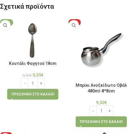
Σχετικά προϊόντα
-30%
HOT
Κουτάλι Φαγητού 18cm
0,35
€
0,50
€
Μπρίκι Ανοξείδωτο Οβάλ
480ml-8*8cm
ΠΡΟΣΘΉΚΗ ΣΤΟ ΚΑΛΆΘΙ
9,50
€
ΠΡΟΣΘΉΚΗ ΣΤΟ ΚΑΛΆΘΙ