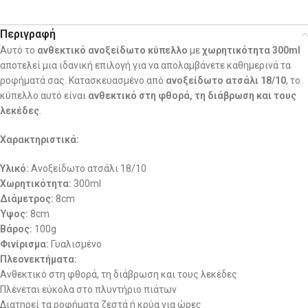
Περιγραφή
Αυτό το
ανθεκτικό ανοξείδωτο κύπελλο
με
χωρητικότητα 300ml
αποτελεί μια ιδανική επιλογή για να απολαμβάνετε καθημερινά τα
ροφήματά σας. Κατασκευασμένο από
ανοξείδωτο ατσάλι 18/10
, το
κύπελλο αυτό είναι
ανθεκτικό στη φθορά, τη διάβρωση και τους
λεκέδες
.
Χαρακτηριστικά:
Υλικό:
Ανοξείδωτο ατσάλι 18/10
Χωρητικότητα:
300ml
Διάμετρος:
8cm
Ύψος:
8cm
Βάρος:
100g
Φινίρισμα:
Γυαλισμένο
Πλεονεκτήματα:
Ανθεκτικό στη φθορά, τη διάβρωση και τους λεκέδες
Πλένεται εύκολα στο πλυντήριο πιάτων
Διατηρεί τα ροφήματα ζεστά ή κρύα για ώρες