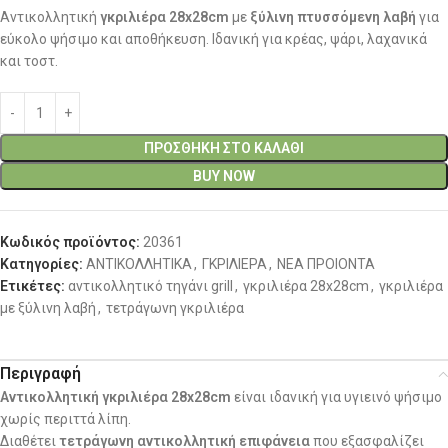
Αντικολλητική
γκριλιέρα 28x28cm
με
ξύλινη πτυσσόμενη λαβή
για
εύκολο ψήσιμο και αποθήκευση. Ιδανική για κρέας, ψάρι, λαχανικά
και τοστ.
ΠΡΟΣΘΉΚΗ ΣΤΟ ΚΑΛΆΘΙ
BUY NOW
Κωδικός προϊόντος:
20361
Κατηγορίες:
ΑΝΤΙΚΟΛΛΗΤΙΚΑ
,
ΓΚΡΙΛΙΕΡΑ
,
ΝΕΑ ΠΡΟΙΟΝΤΑ
Ετικέτες:
αντικολλητικό τηγάνι grill
,
γκριλιέρα 28x28cm
,
γκριλιέρα
με ξύλινη λαβή
,
τετράγωνη γκριλιέρα
Περιγραφή
Αντικολλητική γκριλιέρα 28x28cm
είναι ιδανική για υγιεινό ψήσιμο
χωρίς περιττά λίπη.
Διαθέτει
τετράγωνη αντικολλητική επιφάνεια
που εξασφαλίζει