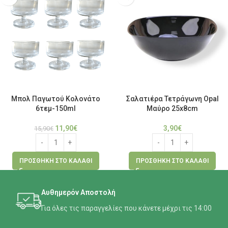
Μπολ Παγωτού Κολονάτο
Σαλατιέρα Τετράγωνη Opal
6τεμ-150ml
Μαύρο 25x8cm
11,90
€
3,90
€
15,90
€
ΠΡΟΣΘΉΚΗ ΣΤΟ ΚΑΛΆΘΙ
ΠΡΟΣΘΉΚΗ ΣΤΟ ΚΑΛΆΘΙ
Αυθημερόν Αποστολή
Για όλες τις παραγγελίες που κάνετε μέχρι τις 14:00