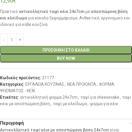
12,90
€
Πρακτικό
αντικολλητικό ταψί κέικ 24x7cm
με
αποσπώμενη βάση
και κλείδωμα
για εύκολο ξεφορμάρισμα. Ανθεκτικό, εργονομικό και
ιδανικό για κάθε κουζίνα.
ΠΡΟΣΘΉΚΗ ΣΤΟ ΚΑΛΆΘΙ
BUY NOW
Κωδικός προϊόντος:
21177
Κατηγορίες:
ΕΡΓΑΛΕΙΑ ΚΟΥΖΙΝΑΣ
,
ΝΕΑ ΠΡΟΙΟΝΤΑ
,
ΦΟΡΜΑ
ΨΗΣΙΜΑΤΟΣ - ΚΕΪΚ
Ετικέτες:
αντικολλητική φόρμα 24x7cm
,
ταψί για cheesecake
,
ταψί
κέικ με αποσπώμενη βάση
,
ταψί με κλείδωμα
,
φόρμα για κέικ
Περιγραφή
Αντικολλητικό ταψί κέικ με αποσπώμενη βάση 24x7cm
είναι