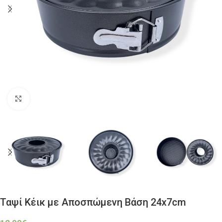
Click to enlarge
Ταψί Κέικ με Αποσπώμενη Βάση 24x7cm