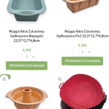
Φόρμα Κέικ Σιλικόνης
Φόρμα Κέικ Σιλικόνης
Ορθογώνια Βεραμάν
Ορθογώνια Ροζ 22,5*12,7*6,8cm
22,5*12,7*6,8cm
4,90
€
4,90
€
ΠΡΟΣΘΉΚΗ ΣΤΟ ΚΑΛΆΘΙ
ΠΡΟΣΘΉΚΗ ΣΤΟ ΚΑΛΆΘΙ
-14%