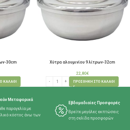
ρων-30cm
Χύτρα αλουμινίου 9 λίτρων-32cm
22,80
€
Ο ΚΑΛΆΘΙ
ΠΡΟΣΘΉΚΗ ΣΤΟ ΚΑΛΆΘΙ
εάν Μεταφορικά
Εβδομαδιαίες Προσφορές
άθε παραγελία με
Βρείτε μεγάλες εκπτώσεις
λικό κόστος άνω των
στη σελίδα προσφορών