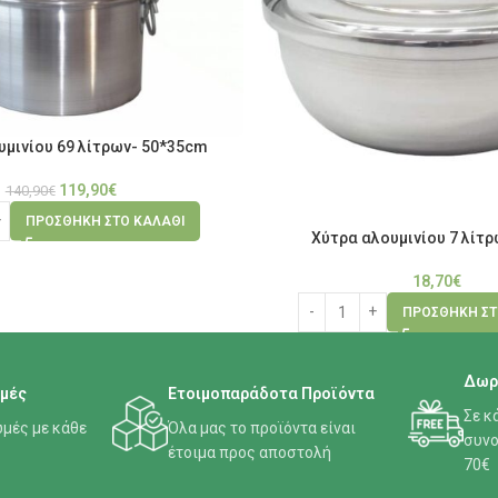
υμινίου 69 λίτρων- 50*35cm
119,90
€
140,90
€
ΠΡΟΣΘΉΚΗ ΣΤΟ ΚΑΛΆΘΙ
Χύτρα αλουμινίου 7 λίτ
18,70
€
ΠΡΟΣΘΉΚΗ ΣΤ
Δωρ
μές
Ετοιμοπαράδοτα Προϊόντα
Σε κ
μές με κάθε
Όλα μας το προϊόντα είναι
συνο
έτοιμα προς αποστολή
70€