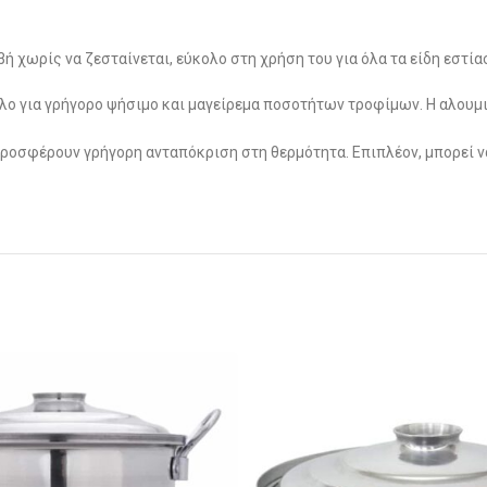
ή χωρίς να ζεσταίνεται, εύκολο στη χρήση του για όλα τα είδη εστί
ηλο για γρήγορο ψήσιμο και μαγείρεμα ποσοτήτων τροφίμων. Η αλουμ
ι προσφέρουν γρήγορη ανταπόκριση στη θερμότητα. Επιπλέον, μπορεί