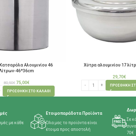
Κατσαρόλα Αλουμινίου 46
Χύτρα αλουμινίου 17 λί
Λίτρων-46*36cm
29,70
€
75,00
€
80,50
€
ΠΡΟΣΘΉΚΗ ΣΤ
ΠΡΟΣΘΉΚΗ ΣΤΟ ΚΑΛΆΘΙ
Δωρ
μές
Ετοιμοπαράδοτα Προϊόντα
Σε κ
μές με κάθε
Όλα μας το προϊόντα είναι
συνο
έτοιμα προς αποστολή
70€