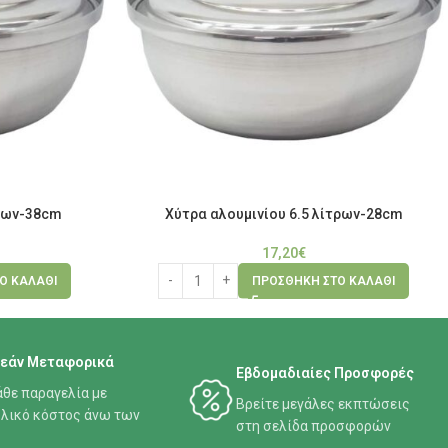
τρων-38cm
Χύτρα αλουμινίου 6.5 λίτρων-28cm
17,20
€
Ο ΚΑΛΆΘΙ
ΠΡΟΣΘΉΚΗ ΣΤΟ ΚΑΛΆΘΙ
εάν Μεταφορικά
Εβδομαδιαίες Προσφορές
άθε παραγελία με
Βρείτε μεγάλες εκπτώσεις
λικό κόστος άνω των
στη σελίδα προσφορών