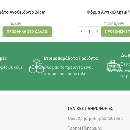
ιάτο Aνοξείδωτο 24cm
Φόρμα Αντικολλητική
5,20
€
5,99
€
7,00
€
ΠΡΟΣΘΉΚΗ ΣΤΟ ΚΑΛΆΘΙ
ΠΡΟΣΘΉΚΗ ΣΤ
Δωρ
μές
Ετοιμοπαράδοτα Προϊόντα
Σε κ
μές με κάθε
Όλα μας το προϊόντα είναι
συνο
έτοιμα προς αποστολή
70€
ΓΕΝΙΚΕΣ ΠΛΗΡΟΦΟΡΙΕΣ
Όροι Χρήσης & Προϋποθέσεις
Τρόποι Πληρωμής