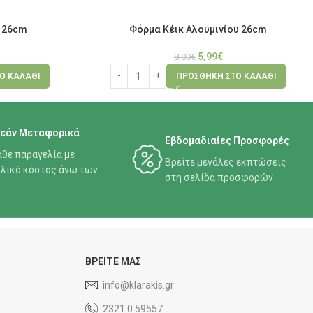
 26cm
Φόρμα Κέικ Αλουμινίου 26cm
5,99
€
8,00
€
Ο ΚΑΛΆΘΙ
ΠΡΟΣΘΉΚΗ ΣΤΟ ΚΑΛΆΘΙ
εάν Μεταφορικά
Εβδομαδιαίες Προσφορές
άθε παραγελία με
Βρείτε μεγάλες εκπτώσεις
λικό κόστος άνω των
στη σελίδα προσφορών
ΒΡΕΙΤΕ ΜΑΣ
info@klarakis.gr
2321 0 59557